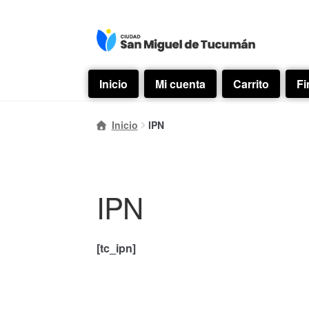
Ir
Ir
a
al
la
contenido
Inicio
Mi cuenta
Carrito
Fi
navegación
Inicio
IPN
IPN
[tc_ipn]