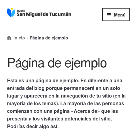
Ir
Ir
Menú
a
al
la
contenido
Inicio
navegación
Inicio
Página de ejemplo
Mi cuenta
Página de ejemplo
Carrito
Finalizar compra
Esta es una página de ejemplo. Es diferente a una
Ayuda Rapida
entrada del blog porque permanecerá en un solo
lugar y aparecerá en la navegación de tu sitio (en la
mayoría de los temas). La mayoría de las personas
comienzan con una página «Acerca de» que les
presenta a los visitantes potenciales del sitio.
Podrías decir algo así: